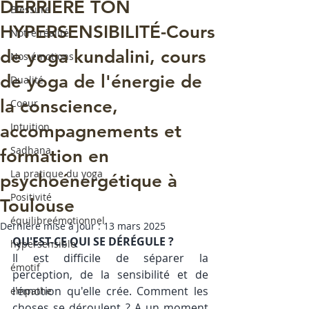
DERRIÈRE TON
Blessure
HYPERSENSIBILITÉ-Cours
Notre réalité
de yoga kundalini, cours
Nos émotions
de yoga de l'énergie de
Dualité
la conscience,
Coeur
Intuition
accompagnements et
Sadhana
formation en
La pratique du yoga
psychoénergétique à
Positivité
Toulouse
équilibreémotionnel
Dernière mise à jour :
13 mars 2025
QU'EST-CE QUI SE DÉRÉGULE ?
hypersensible
Il est difficile de séparer la 
émotif
perception, de la sensibilité et de 
l'émotion qu'elle crée. Comment les 
empathe
choses se déroulent ? A un moment 