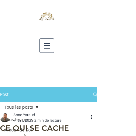
Post
Tous les posts
Anne Yoraud
Tous les posts
7 févr. 2025
2 min de lecture
CE QUI SE CACHE
Amour de Soi