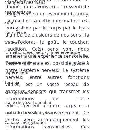
changerdevieà49ans
donné, nous avons eu un ressenti de 
changerdevie
danger suite à un événement x ou y. 
La réaction à cette information est 
aura
enregistrée par le corps par le biais 
conscience
d'un ou de plusieurs de nos sens : la 
vue, l'odorat, le goût, le toucher, 
vraievie
l'audition. Ce(s) sens vont nous 
formationdeyogaetpsychoenergetique
amener à une expérience sensorielle. 
hypersensible
Cette expérience est possible grâce à 
notre système nerveux. Le système 
hyperemotif
nerveux entre autres fonctions 
Trauma
vitales, est un vaste réseau de 
capteurs sensitifs qui transmet les 
Blocageémotionnel
informations de notre 
stage de yoga kundalini
environnement à notre corps et à 
notre cerveau- et inversement. Ce 
cours de kundalini yoga
vortex gère automatiquement les 
Canaux énergétiques
informations sensorielles. Ces 