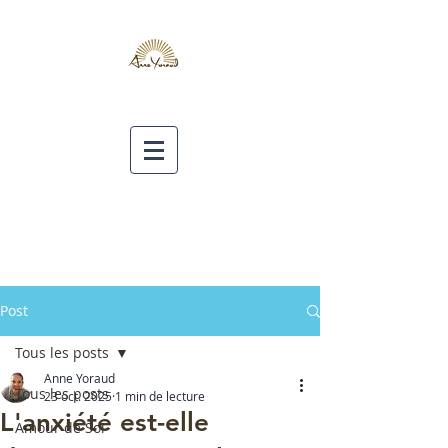
Post
Tous les posts
Anne Yoraud
Tous les posts
23 oct. 2025
1 min de lecture
L'anxiété est-elle
Amour de Soi