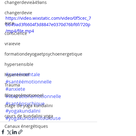
changerdevieà49ans
changerdevie
https://video.wixstatic.com/video/0f5cec_7
aura
bb49ad3f6604f3d8847e0370d76bf6f/720p
/mp4/file.mp4
conscience
vraievie
formationdeyogaetpsychoenergetique
hypersensible
#santémentale
hyperemotif
#santéémotionnelle
Trauma
#anxiete
Blocageémotionnel
#liberationemotionnelle
#santépsychique
stage de yoga kundalini
#yogakundalini
cours de kundalini yoga
#yogakundalinitoulouse
Canaux énergétiques