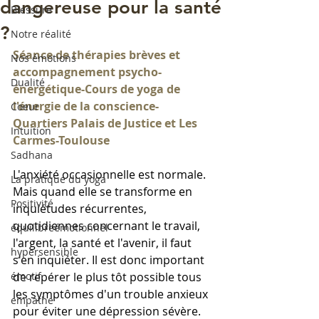
dangereuse pour la santé
Blessure
?
Notre réalité
Séance de thérapies brèves et 
Nos émotions
accompagnement psycho-
Dualité
énergétique-Cours de yoga de 
l'énergie de la conscience-
Coeur
Quartiers Palais de Justice et Les 
Intuition
Carmes-Toulouse
Sadhana
L'anxiété occasionnelle est normale. 
La pratique du yoga
Mais quand elle se transforme en 
Positivité
inquiétudes récurrentes, 
quotidiennes concernant le travail, 
équilibreémotionnel
l'argent, la santé et l'avenir, il faut 
hypersensible
s'en inquiéter. Il est donc important 
émotif
de repérer le plus tôt possible tous 
les symptômes d'un trouble anxieux 
empathe
pour éviter une dépression sévère. 