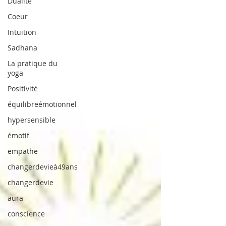
Dualité
Coeur
Intuition
Sadhana
La pratique du
yoga
Positivité
équilibreémotionnel
hypersensible
émotif
empathe
changerdevieà49ans
changerdevie
aura
conscience