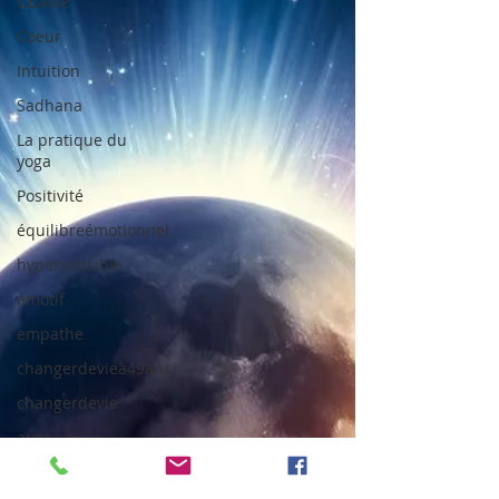
Dualité
Coeur
Intuition
Sadhana
La pratique du
yoga
Positivité
équilibreémotionnel
hypersensible
émotif
empathe
changerdevieà49ans
changerdevie
aura
conscience