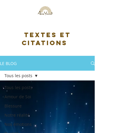
Textes et
citations
LE BLOG
Tous les posts
Tous les posts
Amour de Soi
Blessure
Notre réalité
Nos émotions