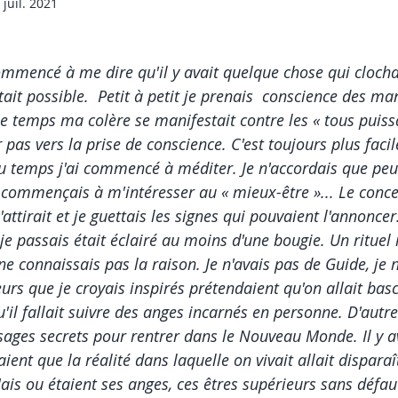
 juil. 2021
tique
hypersensible
hyperemotif
Trauma
Bl
ommencé à me dire qu'il y avait quelque chose qui clochai
it possible.  Petit à petit je prenais  conscience des ma
temps ma colère se manifestait contre les « tous puissan
rs de kundalini yoga
Canaux énergétiques
 pas vers la prise de conscience. C'est toujours plus facil
 du temps j'ai commencé à méditer. Je n'accordais que pe
commençais à m'intéresser au « mieux-être »... Le conce
tirait et je guettais les signes qui pouvaient l'annoncer
e passais était éclairé au moins d'une bougie. Un rituel i
ne connaissais pas la raison. Je n'avais pas de Guide, je 
urs que je croyais inspirés prétendaient qu'on allait bas
u'il fallait suivre des anges incarnés en personne. D'autr
ssages secrets pour rentrer dans le Nouveau Monde. Il y a
saient que la réalité dans laquelle on vivait allait dispar
ais ou étaient ses anges, ces êtres supérieurs sans défau