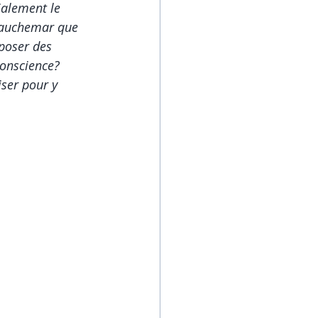
ialement le 
u cauchemar que 
 poser des 
conscience? 
iser pour y 
                          