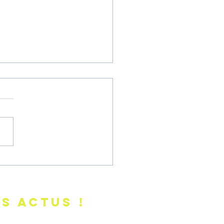
quoi le corps des
es hypersensibles dit
?
s actus !