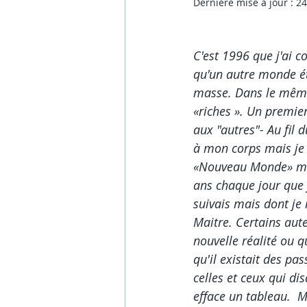
Dernière mise à jour :
24
formationdeyogaetpsychoenerge
C'est 1996 que j'ai c
qu'un autre monde éta
masse. Dans le même 
stage de yoga kundalini
cou
«riches ». Un premier
aux "autres"- Au fil
à mon corps mais je 
«Nouveau Monde» m'at
ans chaque jour que j
suivais mais dont je 
Maitre. Certains aute
nouvelle réalité ou q
qu'il existait des pa
celles et ceux qui di
efface un tableau.  M