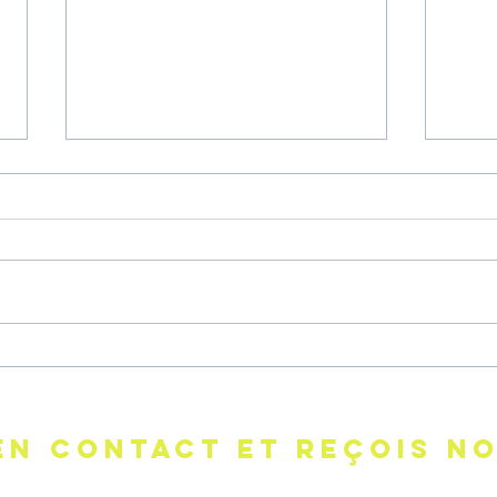
ELLE EST ABSENTE ET ELLE
Pour
NE FAIT PAS EXPRÈS
femm
non 
EN CONTACT ET REçois no