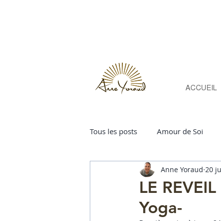
ACCUEIL
Tous les posts
Amour de Soi
Anne Yoraud
20 ju
Sadhana
La pratique du yo
LE REVEIL
Yoga-
changerdevieà49ans
chang