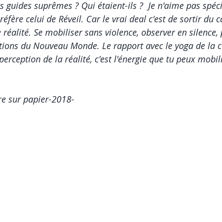
s guides suprêmes ? Qui étaient-ils ?  Je n'aime pas spéc
préfère celui de Réveil. Car le vrai deal c'est de sortir d
 réalité. Se mobiliser sans violence, observer en silence,
dations du Nouveau Monde. Le rapport avec le yoga de la 
perception de la réalité, c'est l'énergie que tu peux mobil
                                                                                         
  Encre sur papier-2018-