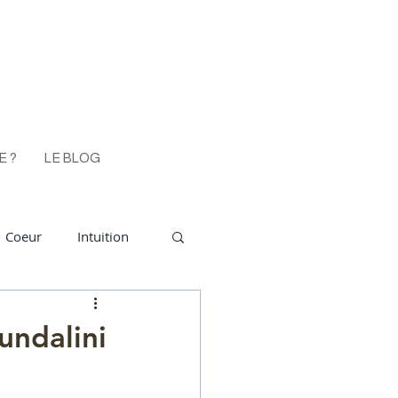
E ?
LE BLOG
Coeur
Intuition
émotif
empathe
ndalini