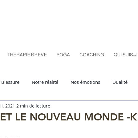
THERAPIE BREVE
YOGA
COACHING
QUI SUIS-J
Blessure
Notre réalité
Nos émotions
Dualité
il. 2021
2 min de lecture
ga
Positivité
équilibreémotionnel
hypersensible
 ET LE NOUVEAU MONDE -Ku
erdevie
aura
conscience
vraievie