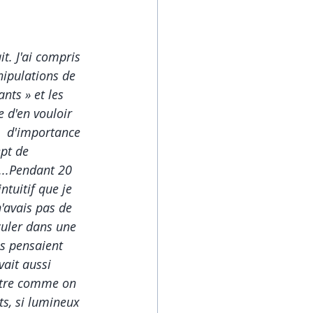
ocageémotionnel
t. J'ai compris 
nipulations de 
ts » et les 
e d'en vouloir 
u  d'importance 
pt de 
...Pendant 20 
ntuitif que je 
n'avais pas de 
culer dans une 
es pensaient 
vait aussi 
aître comme on 
ts, si lumineux 