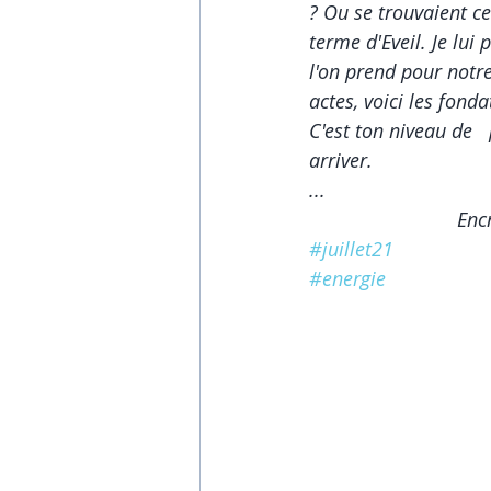
? Ou se trouvaient ce
terme d'Eveil. Je lui 
l'on prend pour notre
actes, voici les fon
C'est ton niveau de   
arriver.
...                              
                         
#juillet21
#energie