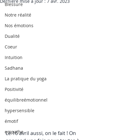
Dernière mise à jour :
7 avr. 2023
Blessure
Notre réalité
Nos émotions
Dualité
Coeur
Intuition
Sadhana
La pratique du yoga
Positivité
équilibreémotionnel
hypersensible
émotif
empathe
Le 16 avril aussi, on le fait ! On 