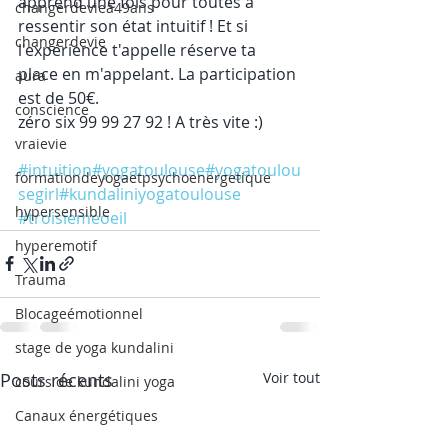
apprend une fois pour toutes à 
changerdevieà49ans
ressentir son état intuitif ! Et si 
changerdevie
l'expérience t'appelle réserve ta 
place en m'appelant. La participation 
aura
est de 50€.
conscience
zéro six 99 99 27 92 ! A très vite :)
vraievie
#intuition
#yogatoulouse
#yogatoulou
formationdeyogaetpsychoenergetique
segirl
#kundaliniyogatoulouse
hypersensible
#troisiemeoeil
hyperemotif
Trauma
Blocageémotionnel
stage de yoga kundalini
Posts récents
Voir tout
cours de kundalini yoga
Canaux énergétiques