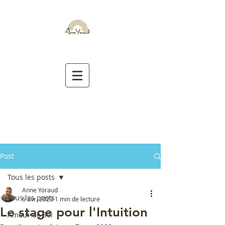
Post
Tous les posts
Anne Yoraud
Tous les posts
6 avr. 2023
1 min de lecture
Le stage pour l'Intuition
Amour de Soi