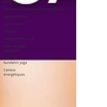
vraievie
formationdeyogaetpsychoenergetique
hypersensible
hyperemotif
Trauma
Blocageémotionnel
stage de yoga
kundalini
cours de
kundalini yoga
Canaux
énergétiques