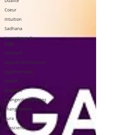
Dualité
Coeur
Intuition
Sadhana
La pratique du
yoga
Positivité
équilibreémotionnel
hypersensible
émotif
empathe
changerdevieà49ans
changerdevie
aura
conscience