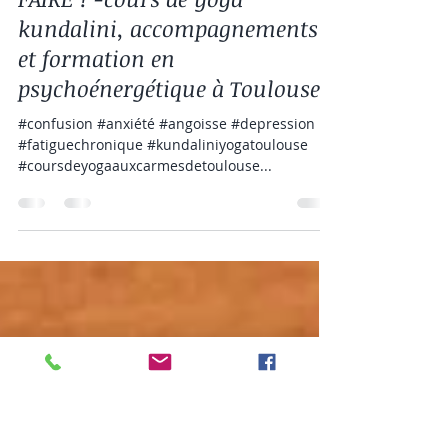
Anne Yoraud
2 sept. 2024
1 min de lecture
TU SAIS CE QU'IL TE RESTE A
FAIRE ! -cours de yoga
kundalini, accompagnements
et formation en
psychoénergétique à Toulouse
#confusion #anxiété #angoisse #depression
#fatiguechronique #kundaliniyogatoulouse
#coursdeyogaauxcarmesdetoulouse...