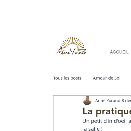
ACCUEIL
Tous les posts
Amour de Soi
Anne Yoraud
8 dé
Sadhana
La pratique du yo
La pratiqu
Un petit clin d'oei
changerdevieà49ans
chang
la salle ! 