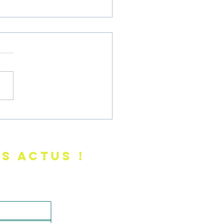
MENT FAIRE POUR
undalini Yoga à
ouse
s actus !