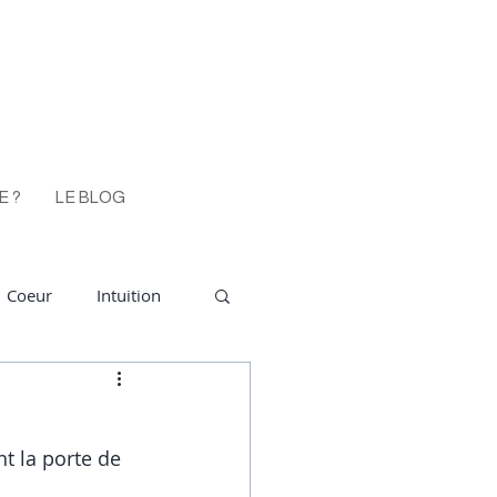
E ?
LE BLOG
Coeur
Intuition
émotif
empathe
t la porte de 