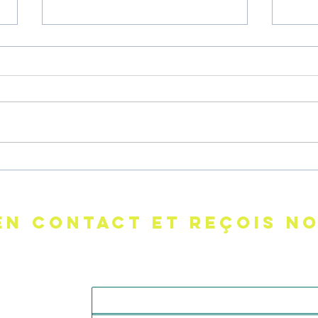
TON CORPS TE PARLE -
COM
Yoga kundalini à Toulouse
S'AIMER - K
Toul
EN CONTACT ET REçois no
E