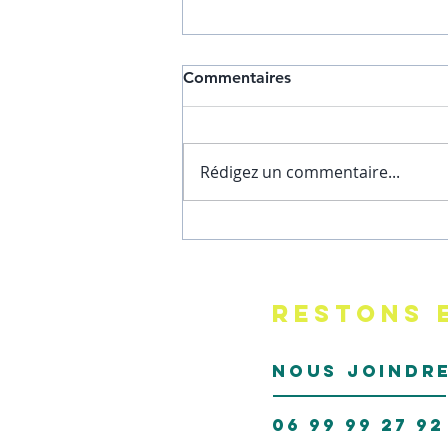
Commentaires
Rédigez un commentaire...
Qu'est ce que la pratique du
yoga kundalini peut faire
pour toi ?
RESTONS 
NOUS JOINDR
06 99 99 27 92