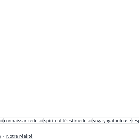
oi
connaissancedesoi
spiritualité
estimedesoi
yoga
yogatoulouse
res
e
Notre réalité