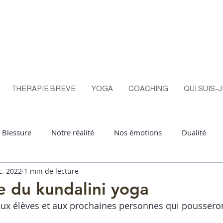
THERAPIE BREVE
YOGA
COACHING
QUI SUIS-J
Blessure
Notre réalité
Nos émotions
Dualité
c. 2022
1 min de lecture
ga
Positivité
équilibreémotionnel
hypersensible
e du kundalini yoga
l aux élèves et aux prochaines personnes qui pousseron
erdevie
aura
conscience
vraievie