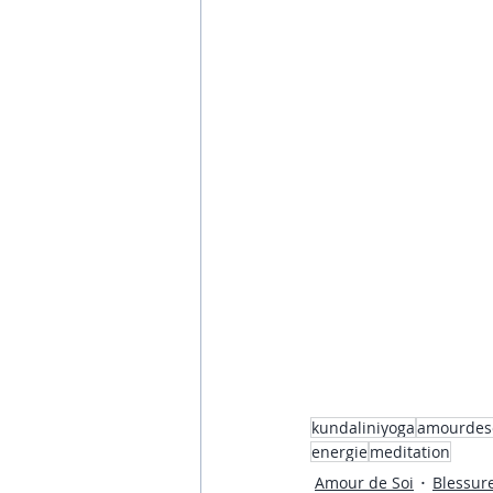
kundaliniyoga
amourdes
energie
meditation
Amour de Soi
Blessur